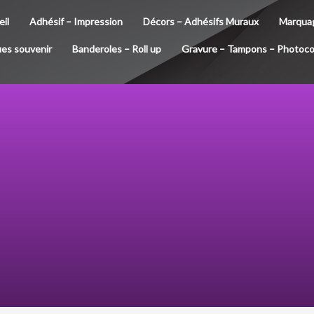
il
Adhésif – Impression
Décors – Adhésifs Muraux
Marquag
es souvenir
Banderoles – Roll up
Gravure – Tampons – Photoco